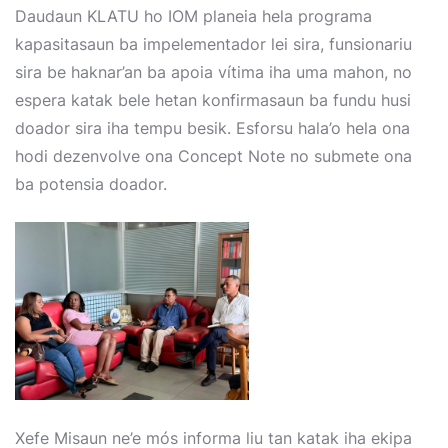
Daudaun KLATU ho IOM planeia hela programa
kapasitasaun ba impelementador lei sira, funsionariu
sira be haknar’an ba apoia vítima iha uma mahon, no
espera katak bele hetan konfirmasaun ba fundu husi
doador sira iha tempu besik. Esforsu hala’o hela ona
hodi dezenvolve ona
Concept Note
no submete ona
ba potensia doador.
Xefe Misaun ne’e mós informa liu tan katak iha ekipa