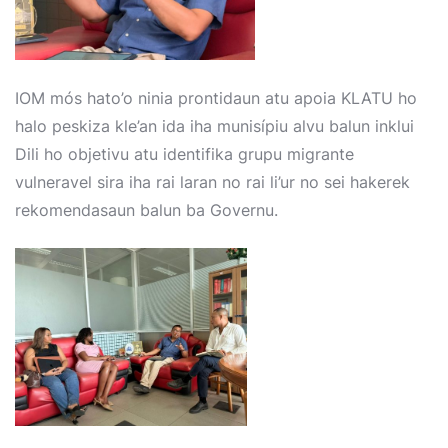
IOM mós hato’o ninia prontidaun atu apoia KLATU ho
halo peskiza kle’an ida iha munisípiu alvu balun inklui
Dili ho objetivu atu identifika grupu migrante
vulneravel sira iha rai laran no rai li’ur no sei hakerek
rekomendasaun balun ba Governu.