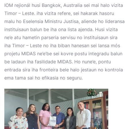
IOM rejionál husi Bangkok, Australia sei mai halo vizita
Timor – Leste. iha vizita refere, sei hakarak hasoru
malu ho Eselensia Ministru Justisa, aliende ho lideransa
instituisaun balun be iha ona lista ajenda. Husi vizita
ne’e atu hametin parseria servisu no instituisaun sira
iha Timor – Leste no iha biban hanesan sei lansa mós
projetu MIDAS ne’e’be sei kovre postu integradu balun
be ladaun iha fasilidade MIDAS. Ho nune’e, pontu
entrada sira iha fronteira bele halo jestaun no kontrola
ema tama sai ho efikasia no seguru.