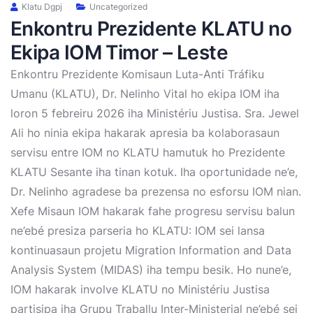
Klatu Dgpj
Uncategorized
Enkontru Prezidente KLATU no
Ekipa IOM Timor – Leste
Enkontru Prezidente Komisaun Luta-Anti Tráfiku
Umanu (KLATU), Dr. Nelinho Vital ho ekipa IOM iha
loron 5 febreiru 2026 iha Ministériu Justisa. Sra. Jewel
Ali ho ninia ekipa hakarak apresia ba kolaborasaun
servisu entre IOM no KLATU hamutuk ho Prezidente
KLATU Sesante iha tinan kotuk. Iha oportunidade ne’e,
Dr. Nelinho agradese ba prezensa no esforsu IOM nian.
Xefe Misaun IOM hakarak fahe progresu servisu balun
ne’ebé presiza parseria ho KLATU: IOM sei lansa
kontinuasaun projetu
Migration Information and Data
Analysis System (MIDAS)
iha tempu besik. Ho nune’e,
IOM hakarak involve KLATU no Ministériu Justisa
partisipa iha Grupu Traballu Inter-Ministerial ne’ebé sei