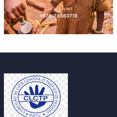
Call to Expert
+670-78383718