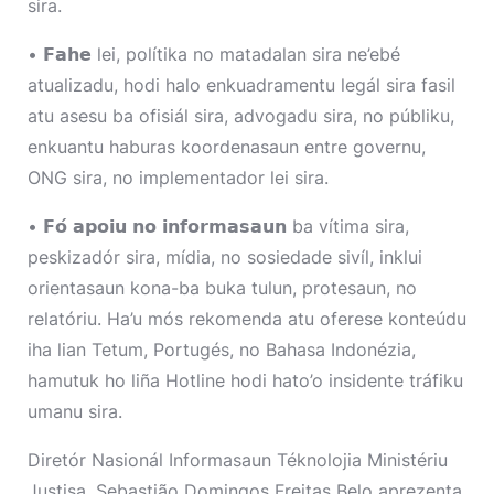
sira.
• 𝗙𝗮𝗵𝗲 lei, polítika no matadalan sira ne’ebé
atualizadu, hodi halo enkuadramentu legál sira fasil
atu asesu ba ofisiál sira, advogadu sira, no públiku,
enkuantu haburas koordenasaun entre governu,
ONG sira, no implementador lei sira.
• 𝗙𝗼́ 𝗮𝗽𝗼𝗶𝘂 𝗻𝗼 𝗶𝗻𝗳𝗼𝗿𝗺𝗮𝘀𝗮𝘂𝗻 ba vítima sira,
peskizadór sira, mídia, no sosiedade sivíl, inklui
orientasaun kona-ba buka tulun, protesaun, no
relatóriu. Ha’u mós rekomenda atu oferese konteúdu
iha lian Tetum, Portugés, no Bahasa Indonézia,
hamutuk ho liña Hotline hodi hato’o insidente tráfiku
umanu sira.
Diretór Nasionál Informasaun Téknolojia Ministériu
Justisa, Sebastião Domingos Freitas Belo aprezenta