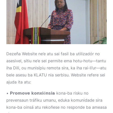
Dezeña Website ne’e atu sai fasil ba utilizadór no
asesivel, sítiu ne’e sei permite ema hotu-hotu—tantu
iha Dili, ou munisípiu remota sira, ka iha rai-li’ur—atu
bele asesu ba KLATU nia serbisu. Website refere sei
ajuda ita atu:
• 𝗣𝗿𝗼𝗺𝗼𝘃𝗲 𝗸𝗼𝗻𝘅𝗶é𝗻𝘀𝗶𝗮 kona-ba risku no
prevensaun tráfiku umanu, eduka komunidade sira
kona-ba oinsá atu rekoñese no responde ba ameasa