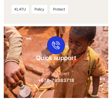
KLATU
Policy
Protect
Quick support
Call to Expert
+670-78383718