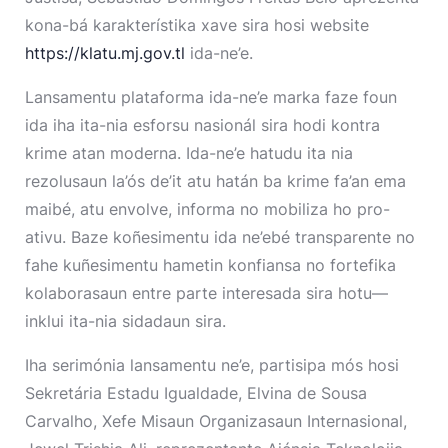
kona-bá karakterístika xave sira hosi website
https://klatu.mj.gov.tl
ida-ne’e.
Lansamentu plataforma ida-ne’e marka faze foun
ida iha ita-nia esforsu nasionál sira hodi kontra
krime atan moderna. Ida-ne’e hatudu ita nia
rezolusaun la’ós de’it atu hatán ba krime fa’an ema
maibé, atu envolve, informa no mobiliza ho pro-
ativu. Baze koñesimentu ida ne’ebé transparente no
fahe kuñesimentu hametin konfiansa no fortefika
kolaborasaun entre parte interesada sira hotu—
inklui ita-nia sidadaun sira.
Iha serimónia lansamentu ne’e, partisipa mós hosi
Sekretária Estadu Igualdade, Elvina de Sousa
Carvalho, Xefe Misaun Organizasaun Internasional,