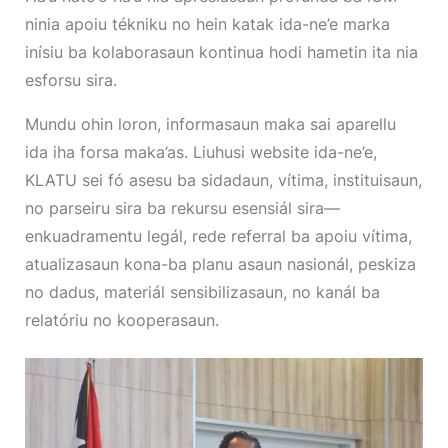
ninia apoiu tékniku no hein katak ida-ne’e marka
inísiu ba kolaborasaun kontinua hodi hametin ita nia
esforsu sira.
Mundu ohin loron, informasaun maka sai aparellu
ida iha forsa maka’as. Liuhusi website ida-ne’e,
KLATU sei fó asesu ba sidadaun, vítima, instituisaun,
no parseiru sira ba rekursu esensiál sira—
enkuadramentu legál, rede referral ba apoiu vítima,
atualizasaun kona-ba planu asaun nasionál, peskiza
no dadus, materiál sensibilizasaun, no kanál ba
relatóriu no kooperasaun.