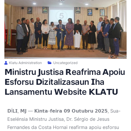
Klatu Administration
Uncategorized
𝗠inistru 𝗝ustisa 𝗥eafrima 𝗔poiu
𝗘sforsu 𝗗izitalizasaun 𝗜ha
𝗟ansamentu 𝗪ebsite 𝗞𝗟𝗔𝗧𝗨
𝗗Í𝗟𝗜, 𝗠𝗝 — 𝗞𝗶𝗻𝘁𝗮-𝗳𝗲𝗶𝗿𝗮 𝟬𝟵 𝗢𝘂𝘁𝘂𝗯𝗿𝘂 𝟮𝟬𝟮𝟱, Sua-
Eselénsia Ministru Justisa, Dr. Sérgio de Jesus
Fernandes da Costa Hornai reafirma apoiu esforsu