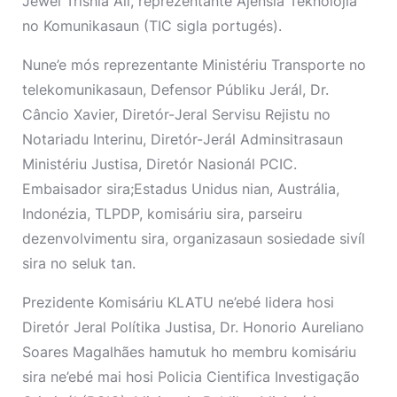
Jewel Trishia Ali, reprezentante Ajénsia Teknolojia
no Komunikasaun (TIC sigla portugés).
Nune’e mós reprezentante Ministériu Transporte no
telekomunikasaun, Defensor Públiku Jerál, Dr.
Câncio Xavier, Diretór-Jeral Servisu Rejistu no
Notariadu Interinu, Diretór-Jerál Adminsitrasaun
Ministériu Justisa, Diretór Nasionál PCIC.
Embaisador sira;Estadus Unidus nian, Austrália,
Indonézia, TLPDP, komisáriu sira, parseiru
dezenvolvimentu sira, organizasaun sosiedade sivíl
sira no seluk tan.
Prezidente Komisáriu KLATU ne’ebé lidera hosi
Diretór Jeral Polítika Justisa, Dr. Honorio Aureliano
Soares Magalhães hamutuk ho membru komisáriu
sira ne’ebé mai hosi Policia Cientifica Investigação