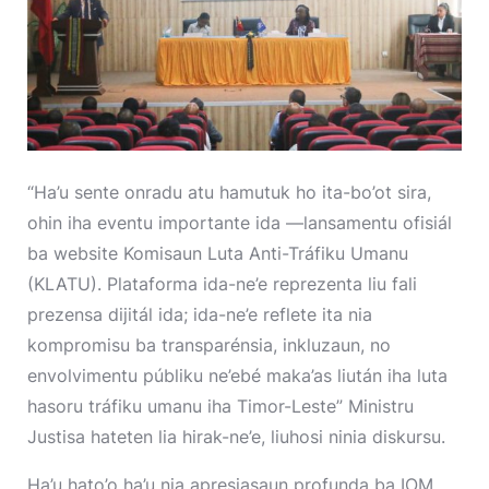
“Ha’u sente onradu atu hamutuk ho ita-bo’ot sira,
ohin iha eventu importante ida —lansamentu ofisiál
ba website Komisaun Luta Anti-Tráfiku Umanu
(KLATU). Plataforma ida-ne’e reprezenta liu fali
prezensa dijitál ida; ida-ne’e reflete ita nia
kompromisu ba transparénsia, inkluzaun, no
envolvimentu públiku ne’ebé maka’as liután iha luta
hasoru tráfiku umanu iha Timor-Leste” Ministru
Justisa hateten lia hirak-ne’e, liuhosi ninia diskursu.
Ha’u hato’o ha’u nia apresiasaun profunda ba IOM